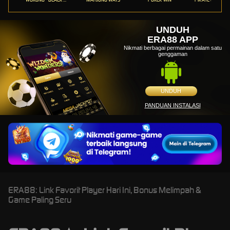
UNDUH
ERA88 APP
Nikmati berbagai permainan dalam satu
genggaman
UNDUH
PANDUAN INSTALASI
ERA88: Link Favorit Player Hari Ini, Bonus Melimpah &
Game Paling Seru