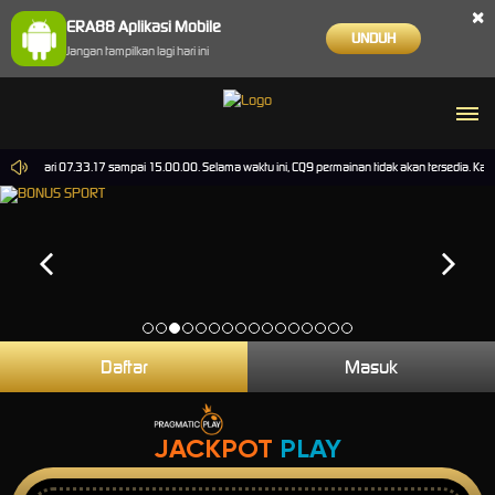
×
ERA88 Aplikasi Mobile
UNDUH
Jangan tampilkan lagi hari ini
2026 dari 07.33.17 sampai 15.00.00. Selama waktu ini, CQ9 permainan tidak akan tersedia. Ka
Daftar
Masuk
JACKPOT
PLAY