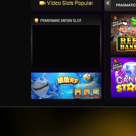
Video Slots Popular
PEMENANG MESIN SLOT