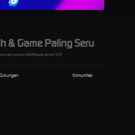
ah & Game Paling Seru
alaman main nyaman, ERA88 layak dicoba 🚀😎
Dukungan
Komunitas