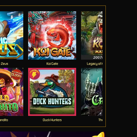
e Zeus
Koi Gate
Legacy of Kong Maxways
andito
Duck Hunters
The Crypt