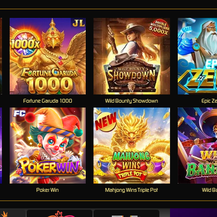
Fortune Garuda 1000
Wild Bounty Showdown
Epic Z
Poker Win
Mahjong Wins Triple Pot
Wild B