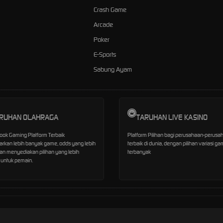
Crash Game
Arcade
Poker
E-Sports
Sabung Ayam
RUHAN OLAHRAGA
TARUHAN LIVE KASINO
ook Gaming Platform Terbaik
Platform Pilihan bagi perusahaan-perusa
kan lebih banyak game, odds yang lebih
terbaik di dunia, dengan pilihan variasi g
 dan menyediakan pilihan yang lebih
terbanyak
untuk pemain.