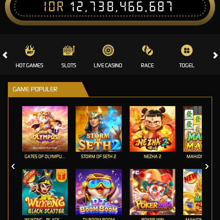
IDR
12,738,466,687
HOT GAMES
SLOTS
LIVE CASINO
RACE
TOGEL
OL
GAME POPULER
GATES OF OLYMPUS POP
STORM OF SETH 2
NEZHA 2
MAHJONG MAX
WUKONG - BLACK SCATTER
DJ BOOM BOOM
POKER WIN