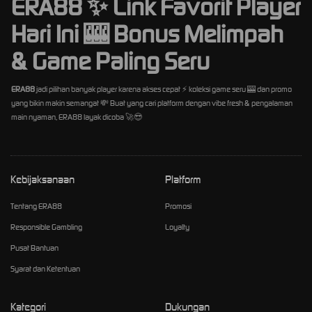
ERA88 ✨ Link Favorit Player
Hari Ini 🎰 Bonus Melimpah
& Game Paling Seru
ERA88
jadi pilihan banyak player karena akses cepat ⚡ koleksi game seru 🎰 dan promo
yang bikin makin semangat 💸 Buat yang cari platform dengan vibe fresh & pengalaman
main nyaman, ERA88 layak dicoba 🚀😎
Kebijaksanaan
Platform
Tentang ERA88
Promosi
Responsible Gambling
Loyalty
Pusat Bantuan
Syarat dan Ketentuan
Kategori
Dukungan