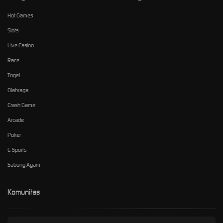
Hot Games
Slots
Live Casino
Race
Togel
Olahraga
Crash Game
Arcade
Poker
E-Sports
Sabung Ayam
Komunitas