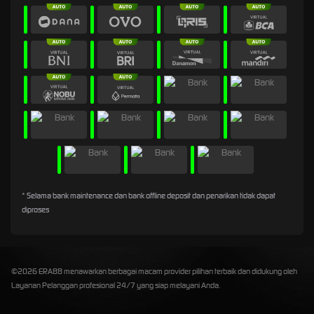
* Selama bank maintenance dan bank offline deposit dan penarikan tidak dapat
diproses
©2026 ERA88 menawarkan berbagai macam provider pilihan terbaik dan didukung oleh
Layanan Pelanggan profesional 24/7 yang siap melayani Anda.