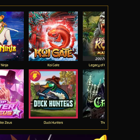
 Ninja
Koi Gate
Legacy of Kong Maxways
ter Zeus
Duck Hunters
The Crypt