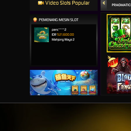
Video Slots Popular
PEMENANG MESIN SLOT
panc****2
IDR
521,600.00
Mahjong Ways 2