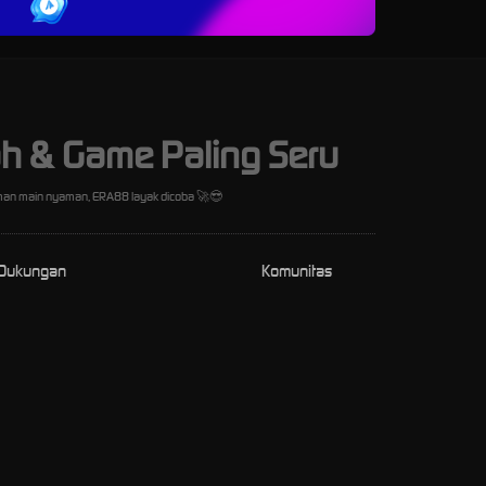
ah & Game Paling Seru
alaman main nyaman, ERA88 layak dicoba 🚀😎
Dukungan
Komunitas