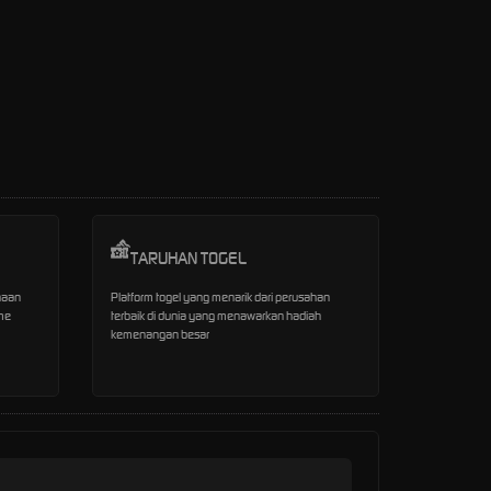
TARUHAN TOGEL
haan
Platform togel yang menarik dari perusahan
ame
terbaik di dunia yang menawarkan hadiah
kemenangan besar