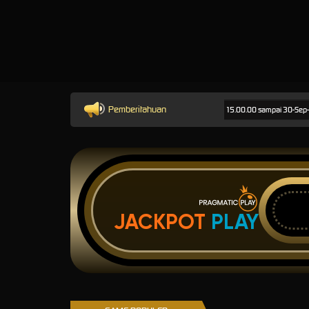
Pemberitahuan
meliharaan Terjadwal: PP Virtual Sports pada 30-Jun-2026 dari 15.00.00 sampai 30-Sep-2026 15
JACKPOT
PLAY