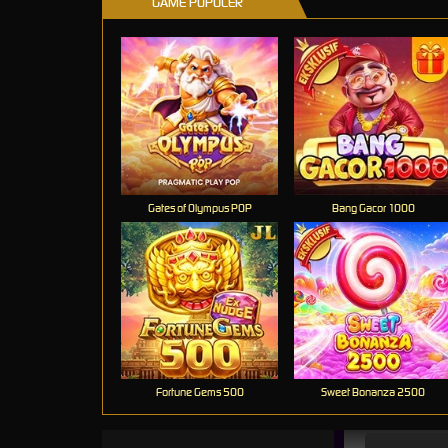
GAME POPULER
Gates of Olympus POP
Bang Gacor 1000
Fortune Gems 500
Sweet Bonanza 2500