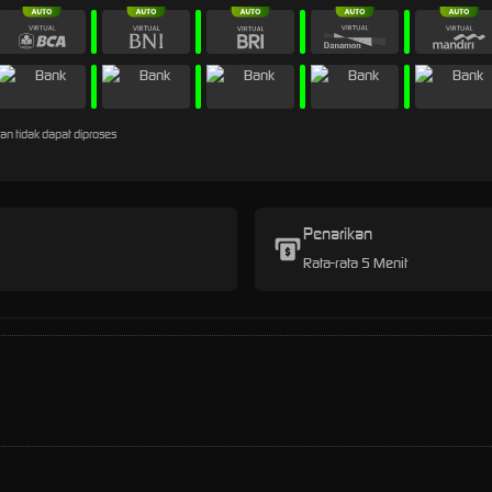
an tidak dapat diproses
Penarikan
Rata-rata 5 Menit