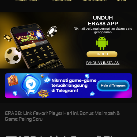
UNDUH
ERA88 APP
Nikmati berbagai permainan dalam satu
genggaman
UNDUH
PANDUAN INSTALASI
ERA88: Link Favorit Player Hari Ini, Bonus Melimpah &
Game Paling Seru