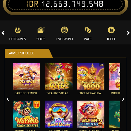
IDR
12,663,749,548
HOT GAMES
SLOTS
LIVE CASINO
RACE
TOGEL
OL
GAME POPULER
GATES OF OLYMPUS POP
TREASURES OF AZTEC
FORTUNE GARUDA 1000
MOCHI MANIA 1
WUKONG - BLACK SCATTER
DJ BOOM BOOM
SUPER ELEMENTS 2
MAHJONG WAYS