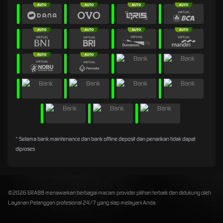
* Selama bank maintenance dan bank offline deposit dan penarikan tidak dapat
diproses
©2026 ERA88 menawarkan berbagai macam provider pilihan terbaik dan didukung oleh
Layanan Pelanggan profesional 24/7 yang siap melayani Anda.