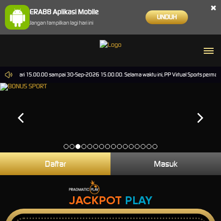
×
ERA88 Aplikasi Mobile
UNDUH
Jangan tampilkan lagi hari ini
-2026 dari 15.00.00 sampai 30-Sep-2026 15.00.00. Selama waktu ini, PP Virtual Sports permain
Daftar
Masuk
JACKPOT
PLAY