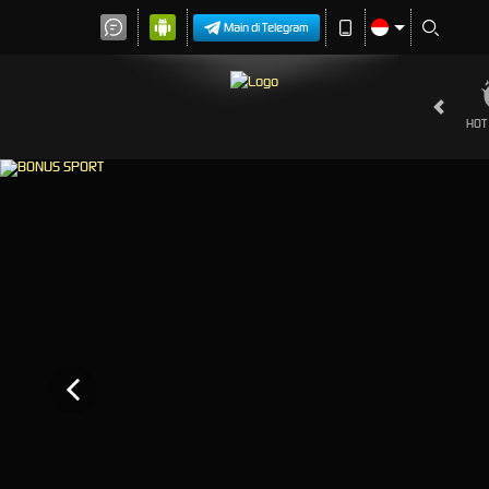
Main di Telegram
HOT