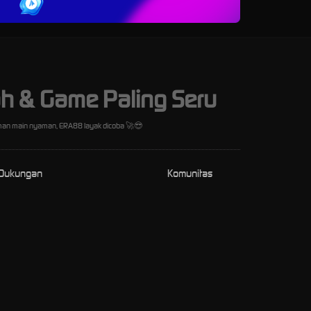
ah & Game Paling Seru
alaman main nyaman, ERA88 layak dicoba 🚀😎
Dukungan
Komunitas