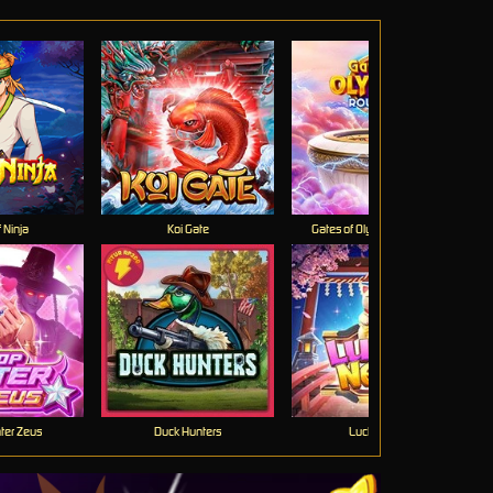
 Ninja
Koi Gate
Gates of Olympus Roulette
ter Zeus
Duck Hunters
Lucky Neko