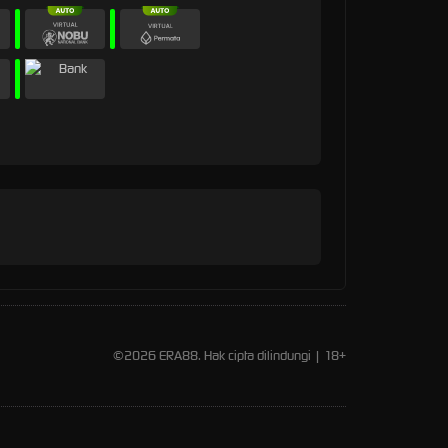
©2026 ERA88. Hak cipta dilindungi | 18+