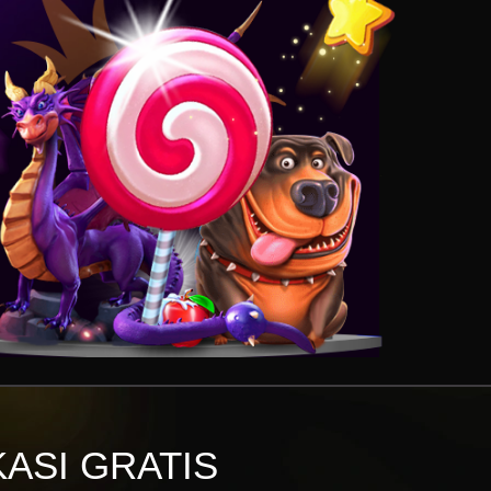
ASI GRATIS