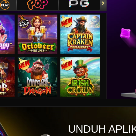
UNDUH APLIK