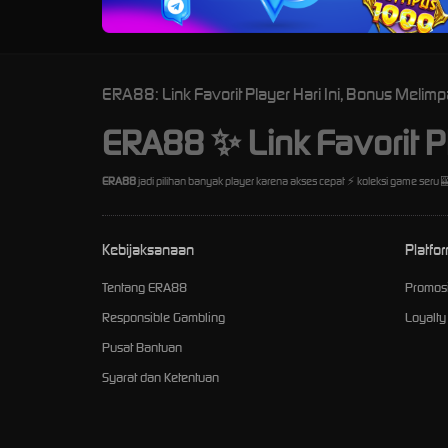
ERA88: Link Favorit Player Hari Ini, Bonus Melim
ERA88 ✨ Link Favorit P
ERA88
jadi pilihan banyak player karena akses cepat ⚡ koleksi game ser
Kebijaksanaan
Platfo
Tentang ERA88
Promos
Responsible Gambling
Loyalty
Pusat Bantuan
Syarat dan Ketentuan