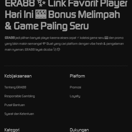
ERA88 ✨ Link Favorit Player
Hari Ini 🎰 Bonus Melimpah
& Game Paling Seru
ERA88
jadi pilihan banyak player karena akses cepat ⚡ koleksi game seru 🎰 dan promo
yang bikin makin semangat 💸 Buat yang cari platform dengan vibe fresh & pengalaman
main nyaman, ERA88 layak dicoba 🚀😎
Kebijaksanaan
Platform
Tentang ERA88
Promosi
Responsible Gambling
Loyalty
Pusat Bantuan
Syarat dan Ketentuan
Kategori
Dukungan