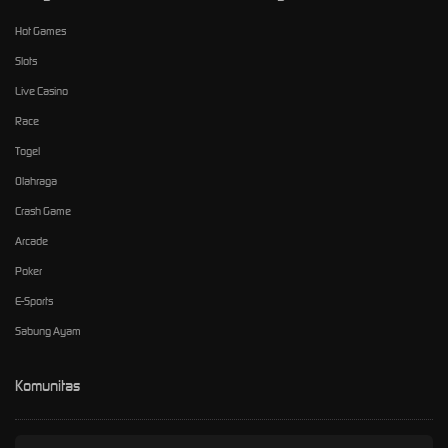
Hot Games
Slots
Live Casino
Race
Togel
Olahraga
Crash Game
Arcade
Poker
E-Sports
Sabung Ayam
Komunitas