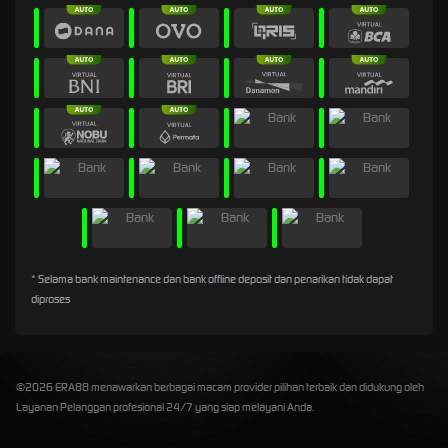
* Selama bank maintenance dan bank offline deposit dan penarikan tidak dapat
diproses
©2026 ERA88 menawarkan berbagai macam provider pilihan terbaik dan didukung oleh
Layanan Pelanggan profesional 24/7 yang siap melayani Anda.