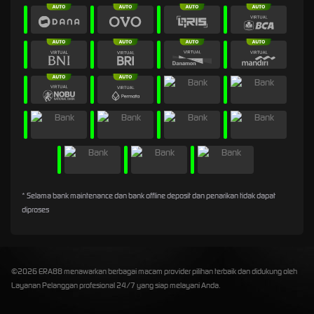
* Selama bank maintenance dan bank offline deposit dan penarikan tidak dapat
diproses
©2026 ERA88 menawarkan berbagai macam provider pilihan terbaik dan didukung oleh
Layanan Pelanggan profesional 24/7 yang siap melayani Anda.