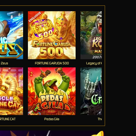
e Zeus
FORTUNE GARUDA 500
Legacy of Kong Maxways
RTUNE CAT
Pedas Gila
The Crypt