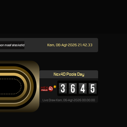
Kam, 06-Agt-2026 21.42.33
af atas ketidaknyamanan yang mungkin ditimbulkan.
Pemeliharaan Terjadwal: MarbleX pada 31
Nex4D Pools Day
Live Draw Kam, 06-Agt-2026 00.00.00