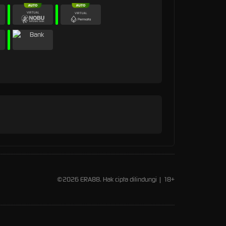
©2026 ERA88. Hak cipta dilindungi | 18+