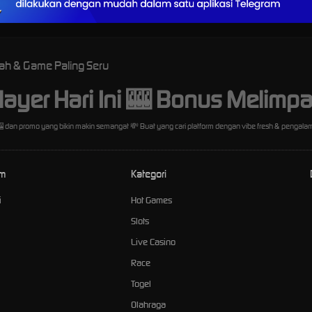
pah & Game Paling Seru
layer Hari Ini 🎰 Bonus Melimp
u 🎰 dan promo yang bikin makin semangat 💸 Buat yang cari platform dengan vibe fresh & peng
rm
Kategori
i
Hot Games
Slots
Live Casino
Race
Togel
Olahraga