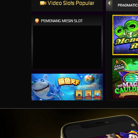
Video Slots Popular
PEMENANG MESIN SLOT