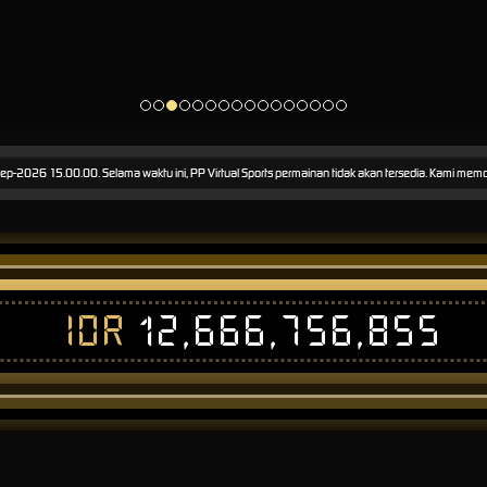
15.00.00. Selama waktu ini, PP Virtual Sports permainan tidak akan tersedia. Kami memohon ma
IDR
12,666,756,855