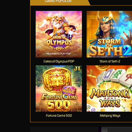
GAME POPULER
Gates of Olympus POP
Storm of Seth 2
Fortune Gems 500
Mahjong Ways