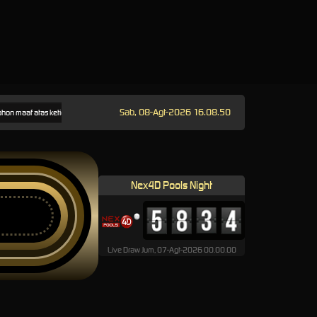
Sab, 08-Agt-2026 16.08.50
af atas ketidaknyamanan yang mungkin ditimbulkan.
Pemeliharaan Terjadwal: MarbleX pada 3
Nex4D Pools Night
Live Draw Jum, 07-Agt-2026 00.00.00