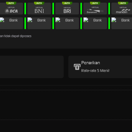
an tidak dapat diproses
Penarikan
Rata-rata 5 Menit