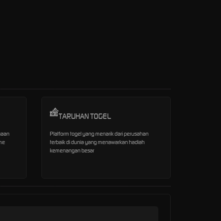
TARUHAN TOGEL
haan
Platform togel yang menarik dari perusahan
ame
terbaik di dunia yang menawarkan hadiah
kemenangan besar