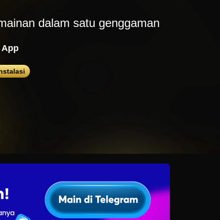
rmainan dalam satu genggaman
 App
nstalasi