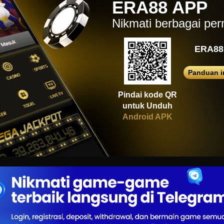
ERA88 APP
Nikmati berbagai pe
ERA88
Panduan i
Pindai kode QR
untuk Unduh
Android APK