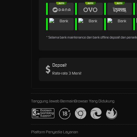
* Selama bank maintenance dan bank offline deposit dan penarik
Deposit
Rata-rata 3 Menit
Tanggung Jawab Bermain
Browser Yang Didukung
Platform Penyedia Layanan