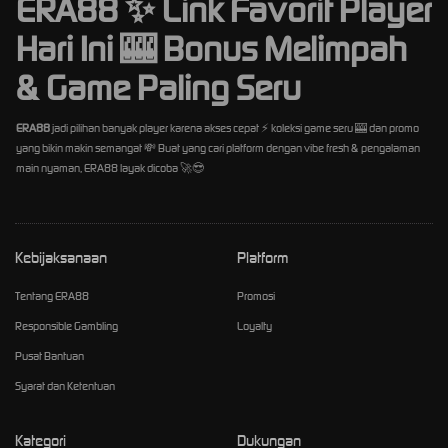
ERA88 ✨ Link Favorit Player
Hari Ini 🎰 Bonus Melimpah
& Game Paling Seru
ERA88
jadi pilihan banyak player karena akses cepat ⚡ koleksi game seru 🎰 dan promo
yang bikin makin semangat 💸 Buat yang cari platform dengan vibe fresh & pengalaman
main nyaman, ERA88 layak dicoba 🚀😎
Kebijaksanaan
Platform
Tentang ERA88
Promosi
Responsible Gambling
Loyalty
Pusat Bantuan
Syarat dan Ketentuan
Kategori
Dukungan