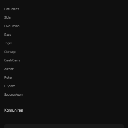
Hot Games
Slots
Live Casino
Race
Togel
Olahraga
Crash Game
Arcade
Poker
E-Sports
Sabung Ayam
Komunitas