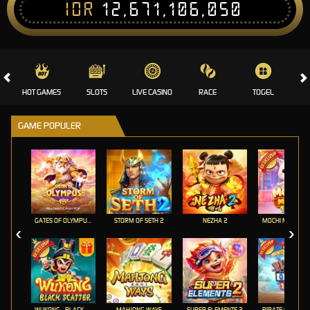
IDR
12,671,106,050
HOT GAMES
SLOTS
LIVE CASINO
RACE
TOGEL
OL
GAME POPULER
GATES OF OLYMPUS POP
STORM OF SETH 2
NEZHA 2
MOCHI MANIA 1
WUKONG - BLACK SCATTER
MAHJONG WAYS
SUPER ELEMENTS 2
PIRATE QUEST 1