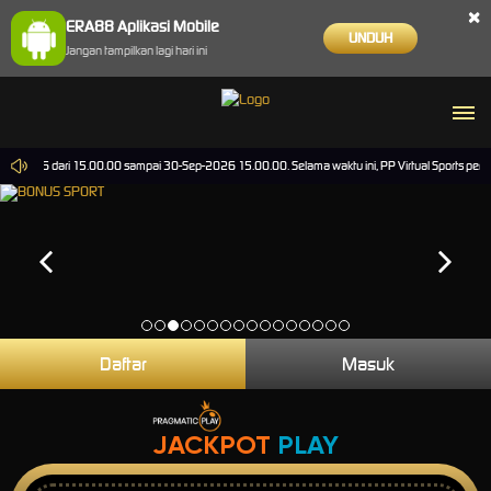
×
ERA88 Aplikasi Mobile
UNDUH
Jangan tampilkan lagi hari ini
Jun-2026 dari 15.00.00 sampai 30-Sep-2026 15.00.00. Selama waktu ini, PP Virtual Sports per
Daftar
Masuk
JACKPOT
PLAY