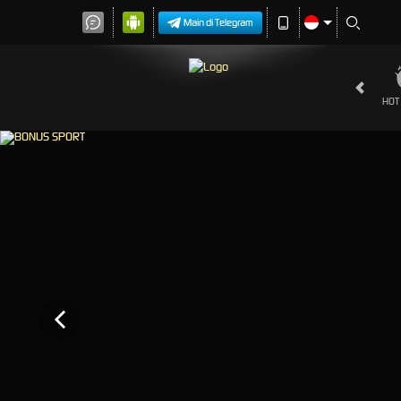
Main di Telegram
HOT