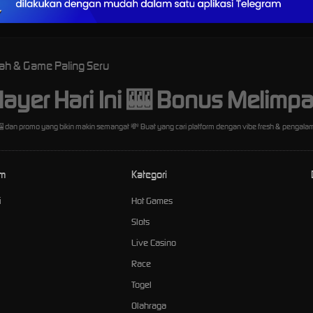
pah & Game Paling Seru
layer Hari Ini 🎰 Bonus Melimp
u 🎰 dan promo yang bikin makin semangat 💸 Buat yang cari platform dengan vibe fresh & peng
rm
Kategori
i
Hot Games
Slots
Live Casino
Race
Togel
Olahraga