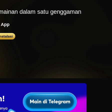
rmainan dalam satu genggaman
 App
nstalasi