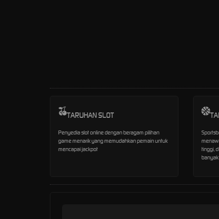
TARUHAN SLOT
TA
Penyedia slot online dengan beragam pilihan
Sportsb
game menarik yang memudahkan pemain untuk
menawar
mencapai jackpot
tinggi,
banyak 