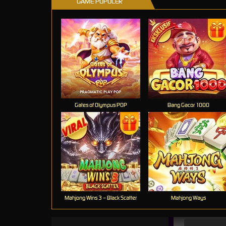
GAME POPULER
Gates of Olympus POP
Bang Gacor 1000
Mahjong Wins 3 – Black Scatter
Mahjong Ways