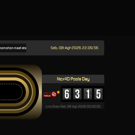
Sab, 08-Agt-2026 22.09.56
hon maaf atas ketidaknyamanan yang mungkin ditimbulkan.
Pemeliharaan Terjadwal: MarbleX p
Nex4D Pools Day
Live Draw Sab, 08-Agt-2026 00.00.00